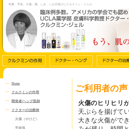
乾癬、手術、火傷、傷、しみ、しわ日焼けにクルクミン・ジェル
>>
Home
ご利用者の声
>>
クルクミンの作用
>>
開発者/ヘング医師
火傷のヒリヒリ
>>
ドクターの治療例
天ぷらを揚げて
大きな火傷がで
火傷（やけど）
みが残り、時間
手術痕