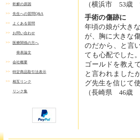
（横浜市 53歳
>>
乾癬の原因
>>
先生への質問Q&A
手術の傷跡に
>>
よくある質問
年頃の娘が大き
>>
お問い合わせ
が、胸に大きな
>>
医療関係の方へ
のだから、と言
発表論文
ても心配でした
>>
会社概要
ゴールドを教え
>>
特定商品取引法表示
と言われました
>>
グ先生を信じて
相互リンク
（長崎県 46歳
リンク集