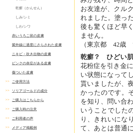
お友達が、クル
乾癬（かんせん）
れました。塗っ
しみ/シミ
後も驚くほど早
しわ/シワ
ません。
赤いうろこ状の皮膚
（東京都 42歳
紫外線に過度にさらされた皮膚
ニキビ・吹き出物の皮膚
乾癬？ ひどい
ピンクの炎症がある皮膚
花粉症を引き金
傷ついた皮膚
い状態になって
>>
ご使用方法
貰いましたが、
>>
ソリアゴールドの成分
かったのです。
>>
を知り、問い合
ご購入はこちらから
いうことでした
>>
ご購入時の注意
り、きれいにな
>>
ご利用者の声
て、あとは普通
>>
メディア掲載例