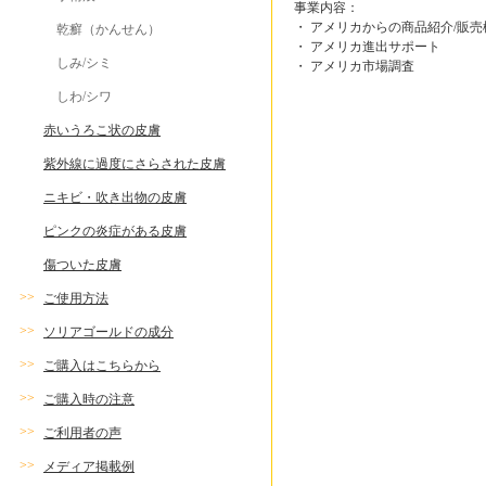
事業内容：
・ アメリカからの商品紹介/販売
乾癬（かんせん）
・ アメリカ進出サポート
しみ/シミ
・ アメリカ市場調査
しわ/シワ
赤いうろこ状の皮膚
紫外線に過度にさらされた皮膚
ニキビ・吹き出物の皮膚
ピンクの炎症がある皮膚
傷ついた皮膚
>>
ご使用方法
>>
ソリアゴールドの成分
>>
ご購入はこちらから
>>
ご購入時の注意
>>
ご利用者の声
>>
メディア掲載例