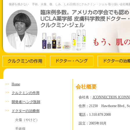
傷跡を残さない 手術、火傷、傷、しみ、しわ日焼けにクルクミン・ジェル 取り扱い会社概
>>
Home
会社概要
>>
クルクミンの作用
会社名：
JCONNECTION JCONN
>>
開発者/ヘング医師
住所：21250 Hawthorne Blvd., Suite
>>
ドクターの治療例
電話：1.310.879.2000
火傷（やけど）
設立：2005年10月
手術痕