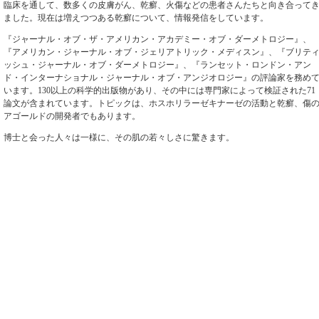
臨床を通して、数多くの皮膚がん、乾癬、火傷などの患者さんたちと向き合って
ました。現在は増えつつある乾癬について、情報発信をしています。
『ジャーナル・オブ・ザ・アメリカン・アカデミー・オブ・ダーメトロジー』、
『アメリカン・ジャーナル・オブ・ジェリアトリック・メディスン』、『ブリテ
ッシュ・ジャーナル・オブ・ダーメトロジー』、『ランセット・ロンドン・アン
ド・インターナショナル・ジャーナル・オブ・アンジオロジー』の評論家を務め
います。130以上の科学的出版物があり、その中には専門家によって検証された71
論文が含まれています。トピックは、ホスホリラーゼキナーゼの活動と乾癬、傷
アゴールドの開発者でもあります。
博士と会った人々は一様に、その肌の若々しさに驚きます。