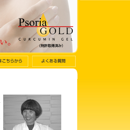
か
・
い