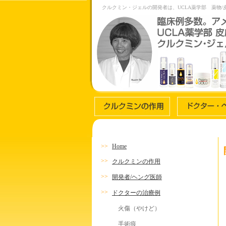
クルクミン・ジェルの開発者は、UCLA薬学部 薬物/
>>
Home
>>
クルクミンの作用
>>
開発者/ヘング医師
>>
ドクターの治療例
火傷（やけど）
手術痕