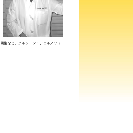
き
ィ
て
の回復など。クルクミン・ジェル／ソリ