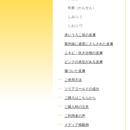
乾癬（かんせん）
しみ/シミ
しわ/シワ
赤いうろこ状の皮膚
紫外線に過度にさらされた皮膚
ニキビ・吹き出物の皮膚
ピンクの炎症がある皮膚
傷ついた皮膚
>>
ご使用方法
>>
ソリアゴールドの成分
>>
ご購入はこちらから
>>
ご購入時の注意
>>
ご利用者の声
>>
メディア掲載例