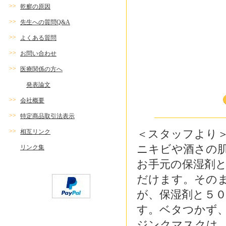
>>
乾癬の原因
>>
先生への質問Q&A
>>
よくある質問
>>
お問い合わせ
>>
医療関係の方へ
発表論文
>>
会社概要
>>
特定商品取引法表示
>>
＜スタッフより
相互リンク
ニキビや酒さの
リンク集
お手元の保湿剤
だけます。その
が、保湿剤と５０
す。ベタつかず
ジンクマスクは