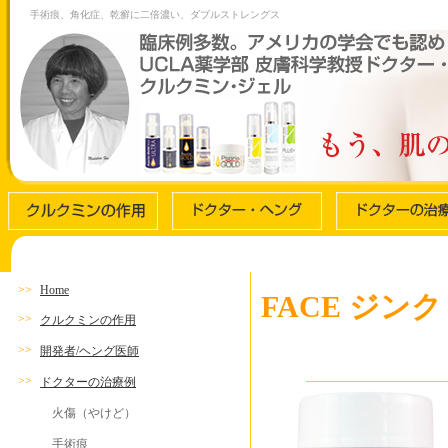
手術痕、角化症、乾癬に二倍濃い、ダブルストレングス
>>
Home
FACE ジン
>>
クルクミンの作用
>>
開発者/ヘング医師
>>
ドクターの治療例
火傷（やけど）
手術痕