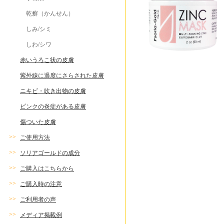
乾癬（かんせん）
しみ/シミ
しわ/シワ
赤いうろこ状の皮膚
紫外線に過度にさらされた皮膚
ニキビ・吹き出物の皮膚
ピンクの炎症がある皮膚
傷ついた皮膚
>>
ご使用方法
>>
ソリアゴールドの成分
>>
ご購入はこちらから
>>
ご購入時の注意
>>
ご利用者の声
>>
メディア掲載例