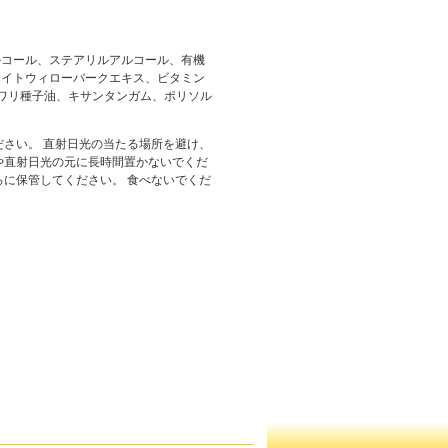
ルコール、ステアリルアルコール、有機
ワイトウィローバークエキス、ビタミン
ワリ種子油、キサンタンガム、ポリソル
ださい。 直射日光の当たる場所を避け、
や直射日光の元に長時間置かないでくだ
ろに保管してください。 食べないでくだ