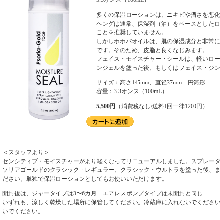
多くの保湿ローションは、ニキビや酒さを悪化
ヘングは通常、保湿剤（油）をベースとしたロ
ことを推奨していません。
しかしホホバオイルは、肌の保湿成分と非常に
です。そのため、皮脂と良くなじみます。
フェイス・モイスチャー・シールは、軽いロー
ンジェルを塗った後、もしくはフェイス・ジン
サイズ：高さ145mm、直径37mm 円筒形
容量：3.3オンス（100mL）
5,500円
（消費税なし/送料1回一律1200円）
＜スタッフより＞
センシティブ・モイスチャーがより軽くなってリニューアルしました。スプレー
ソリアゴールドのクラシック・レギュラー、クラシック・ウルトラを塗った後、
ださい。単独で保湿ローションとしてもお使いいただけます。
開封後は、ジャータイプは3〜6カ月 エアレスポンプタイプは未開封と同じ
いずれも、涼しく乾燥した場所に保管してください。冷蔵庫に入れないでくださ
いでください。