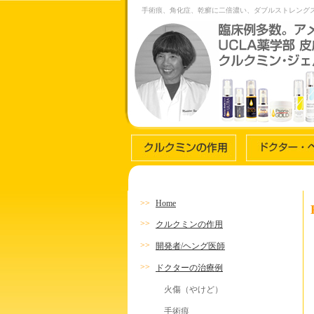
手術痕、角化症、乾癬に二倍濃い、ダブルストレング
>>
Home
>>
クルクミンの作用
>>
開発者/ヘング医師
>>
ドクターの治療例
火傷（やけど）
手術痕