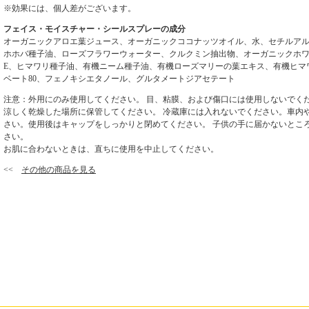
※効果には、個人差がございます。
フェイス・モイスチャー・シールスプレーの成分
オーガニックアロエ葉ジュース、オーガニックココナッツオイル、水、セチルア
ホホバ種子油、ローズフラワーウォーター、クルクミン抽出物、オーガニックホ
E、ヒマワリ種子油、有機ニーム種子油、有機ローズマリーの葉エキス、有機ヒマ
ベート80、フェノキシエタノール、グルタメートジアセテート
注意：外用にのみ使用してください。 目、粘膜、および傷口には使用しないでく
涼しく乾燥した場所に保管してください。 冷蔵庫には入れないでください。車内
さい。使用後はキャップをしっかりと閉めてください。 子供の手に届かないとこ
さい。
お肌に合わないときは、直ちに使用を中止してください。
<<
その他の商品を見る