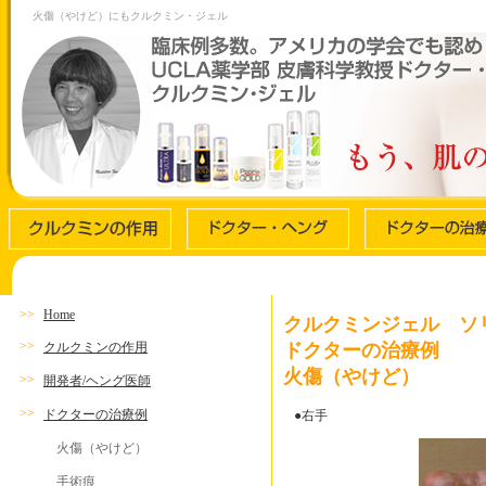
火傷（やけど）にもクルクミン・ジェル
>>
Home
クルクミンジェル ソ
>>
ドクターの治療例
クルクミンの作用
火傷（やけど）
>>
開発者/ヘング医師
>>
ドクターの治療例
●右手
火傷（やけど）
手術痕