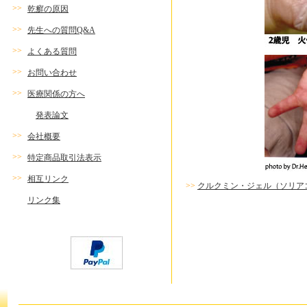
>>
乾癬の原因
>>
先生への質問Q&A
>>
よくある質問
>>
お問い合わせ
>>
医療関係の方へ
発表論文
>>
会社概要
>>
特定商品取引法表示
>>
相互リンク
>>
クルクミン・ジェル（ソリア
リンク集