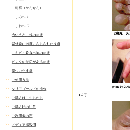
乾癬（かんせん）
しみ/シミ
しわ/シワ
赤いうろこ状の皮膚
紫外線に過度にさらされた皮膚
ニキビ・吹き出物の皮膚
ピンクの炎症がある皮膚
傷ついた皮膚
>>
ご使用方法
>>
ソリアゴールドの成分
●左手
>>
ご購入はこちらから
>>
ご購入時の注意
>>
ご利用者の声
>>
メディア掲載例