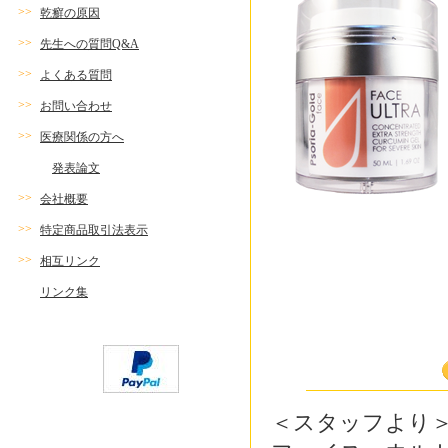
>>
乾癬の原因
>>
先生への質問Q&A
>>
よくある質問
>>
お問い合わせ
>>
医療関係の方へ
発表論文
>>
会社概要
>>
特定商品取引法表示
>>
相互リンク
リンク集
＜スタッフより