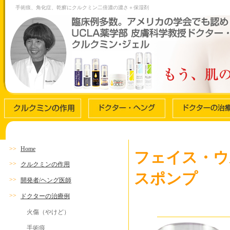
手術痕、角化症、乾癬にクルクミン二倍濃の濃さ＋保湿剤
>>
Home
フェイス・ウ
>>
クルクミンの作用
スポンプ
>>
開発者/ヘング医師
>>
ドクターの治療例
火傷（やけど）
手術痕