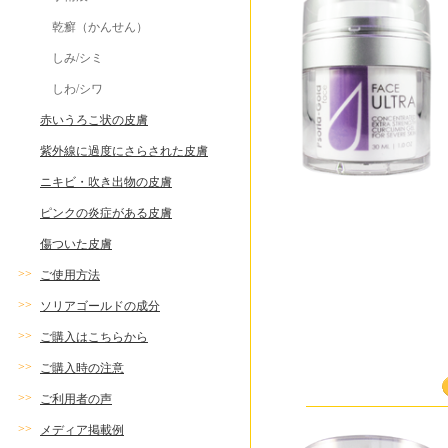
乾癬（かんせん）
しみ/シミ
しわ/シワ
赤いうろこ状の皮膚
紫外線に過度にさらされた皮膚
ニキビ・吹き出物の皮膚
ピンクの炎症がある皮膚
傷ついた皮膚
>>
ご使用方法
>>
ソリアゴールドの成分
>>
ご購入はこちらから
>>
ご購入時の注意
>>
ご利用者の声
>>
メディア掲載例