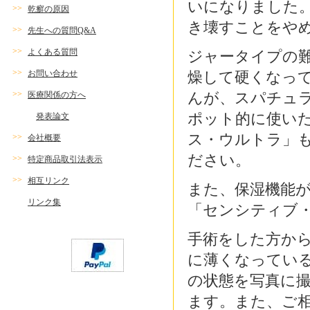
いになりました
>>
乾癬の原因
き壊すことをや
>>
先生への質問Q&A
>>
よくある質問
ジャータイプの
>>
お問い合わせ
燥して硬くなっ
>>
んが、スパチュ
医療関係の方へ
ポット的に使い
発表論文
ス・ウルトラ」
>>
会社概要
ださい。
>>
特定商品取引法表示
>>
相互リンク
また、保湿機能
リンク集
「センシティブ
手術をした方か
に薄くなってい
の状態を写真に
ます。また、ご