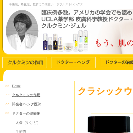
手術痕、角化症、乾癬に二倍濃い、ダブルストレングス
>>
Home
クラシックウ
>>
クルクミンの作用
>>
開発者/ヘング医師
>>
ドクターの治療例
火傷（やけど）
手術痕