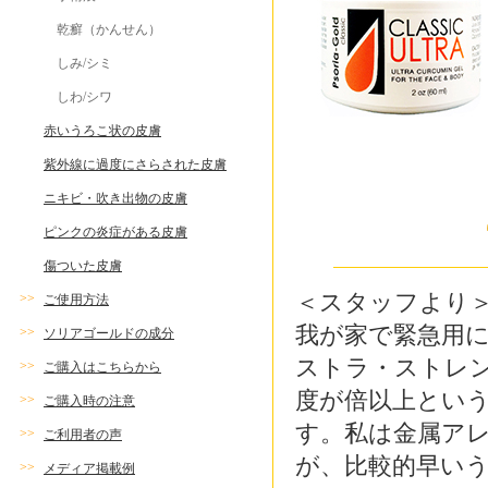
乾癬（かんせん）
しみ/シミ
しわ/シワ
赤いうろこ状の皮膚
紫外線に過度にさらされた皮膚
ニキビ・吹き出物の皮膚
ピンクの炎症がある皮膚
傷ついた皮膚
＜スタッフより
>>
ご使用方法
我が家で緊急用
>>
ソリアゴールドの成分
ストラ・ストレ
>>
ご購入はこちらから
度が倍以上とい
>>
ご購入時の注意
す。私は金属ア
>>
ご利用者の声
が、比較的早い
>>
メディア掲載例